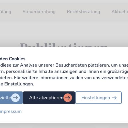
üfung
Steuerberatung
Rechtsberatung
Aktuell
Publikationen
den Cookies
diese zur Analyse unserer Besucherdaten platzieren, um uns
 unsere Publikationen nach
Themenschwerpunkten
und finden
rn, personalisierte Inhalte anzuzeigen und Ihnen ein großarti
die Inhalte, die für Sie
relevant sind.
 bieten. Für weitere Informationen zu den von uns verwendete
ie Einstellungen.
zielle
Alle akzeptieren
Einstellungen
dschreiben
Aufbewahrungsfristen
Impressum