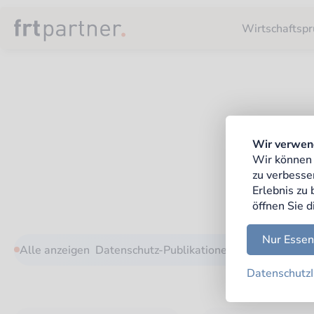
Aktuelles
Publikationen
Wirtschaftspr
Wir verwen
Wir können 
Filtern Sie
zu verbesse
Erlebnis zu
öffnen Sie d
Nur Essen
Alle anzeigen
Datenschutz-Publikationen
Mandantenrun
Datenschutz