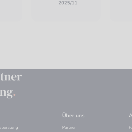
2025/11
rtner
ung
.
Über uns
A
gsberatung
Partner
F