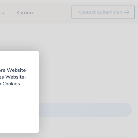
Kontakt aufnehmen
es
Karriere
ere Website
 Sie schnell
ges Website-
n Cookies