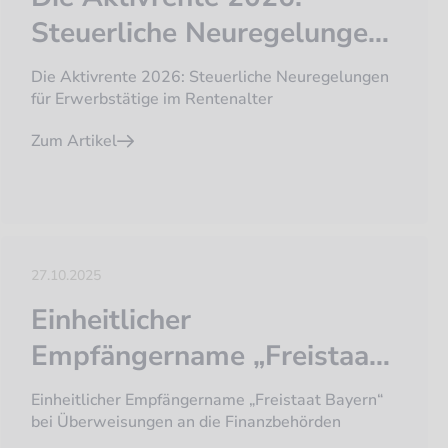
Steuerliche Neuregelungen
für Erwerbstätige im
Die Aktivrente 2026: Steuerliche Neuregelungen
Rentenalter
für Erwerbstätige im Rentenalter
Zum Artikel
27.10.2025
Einheitlicher
Empfängername „Freistaat
Bayern“ bei Überweisungen
Einheitlicher Empfängername „Freistaat Bayern“
an die Finanzbehörden
bei Überweisungen an die Finanzbehörden