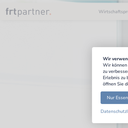
Wirtschaftspr
Wir verwen
Wir können 
zu verbesse
Erlebnis zu
öffnen Sie d
Nur Essen
Datenschutz